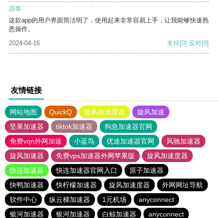
游客
这款app的用户界面简洁明了，使用起来非常容易上手，让我能够快速熟
悉操作。
2024-04-16
支持
[0]
反对
[0]
友情链接
网站地图
QuickQ
旋风加速度器
旋风加速
坚果加速器
tiktok加速器
狗急加速器官网
免费vqn外网加速
小蓝鸟
优途加速器官网
风驰加速器
旋风加速器
免费vps加速器外网苹果版
旋风加速度器
快连加速器
快连加速器官网入口
原子加速器
快鸭加速器
快柠檬加速器
旋风加速度器
外网网址导航
软件中心
纵云梯加速器
1元机场
anyconnect
银河加速器
银河加速器
白鲸加速器
anyconnect