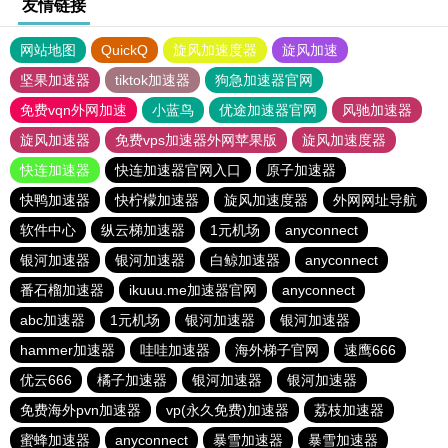
友情链接
网站地图
QuickQ
旋风加速度器
旋风加速
坚果加速器
tiktok加速器
狗急加速器官网
免费vqn外网加速
小蓝鸟
优途加速器官网
风驰加速器
旋风加速器
免费vps加速器外网苹果版
旋风加速度器
快连加速器
快连加速器官网入口
原子加速器
快鸭加速器
快柠檬加速器
旋风加速度器
外网网址导航
软件中心
纵云梯加速器
1元机场
anyconnect
银河加速器
银河加速器
白鲸加速器
anyconnect
番石榴加速器
ikuuu.me加速器官网
anyconnect
abc加速器
1元机场
银河加速器
银河加速器
hammer加速器
哇哇加速器
海外梯子官网
速鹰666
优云666
橘子加速器
银河加速器
银河加速器
免费海外pvn加速器
vp(永久免费)加速器
荔枝加速器
蜜蜂加速器
anyconnect
暴雪加速器
暴雪加速器