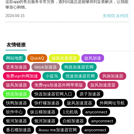
这款app的售后服务非常完善，遇到问题总是能够得到妥善解决，让我能
够放心购物。
2024-04-15
支持
[0]
反对
[0]
友情链接
网站地图
QuickQ
旋风加速度器
旋风加速
坚果加速器
tiktok加速器
狗急加速器官网
免费vqn外网加速
小蓝鸟
优途加速器官网
风驰加速器
旋风加速器
免费vps加速器外网苹果版
旋风加速度器
快连加速器
快连加速器官网入口
原子加速器
快鸭加速器
快柠檬加速器
旋风加速度器
外网网址导航
软件中心
纵云梯加速器
1元机场
anyconnect
银河加速器
银河加速器
白鲸加速器
anyconnect
番石榴加速器
ikuuu.me加速器官网
anyconnect