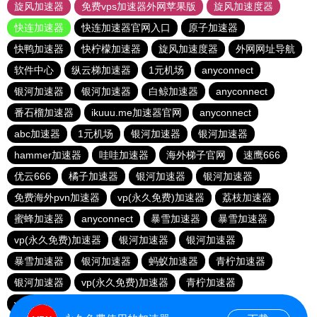
旋风加速器
免费vps加速器外网苹果版
旋风加速度器
快连加速器
快连加速器官网入口
原子加速器
快鸭加速器
快柠檬加速器
旋风加速度器
外网网址导航
软件中心
纵云梯加速器
1元机场
anyconnect
银河加速器
银河加速器
白鲸加速器
anyconnect
番石榴加速器
ikuuu.me加速器官网
anyconnect
abc加速器
1元机场
银河加速器
银河加速器
hammer加速器
哇哇加速器
海外梯子官网
速鹰666
优云666
橘子加速器
银河加速器
银河加速器
免费海外pvn加速器
vp(永久免费)加速器
荔枝加速器
蜜蜂加速器
anyconnect
暴雪加速器
暴雪加速器
vp(永久免费)加速器
银河加速器
银河加速器
暴雪加速器
银河加速器
蚂蚁加速器
青柠加速器
银河加速器
vp(永久免费)加速器
青柠加速器
veee加速器
银河加速器