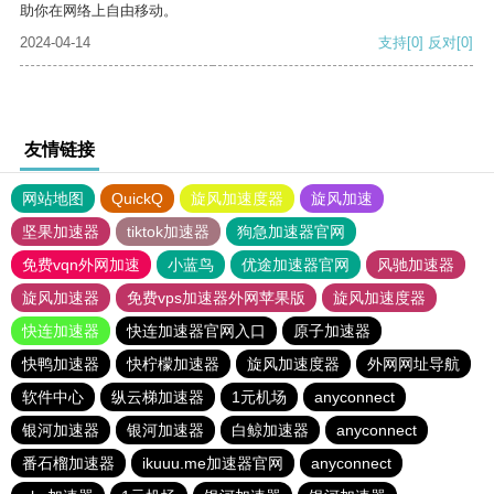
助你在网络上自由移动。
2024-04-14
支持
[0]
反对
[0]
友情链接
网站地图
QuickQ
旋风加速度器
旋风加速
坚果加速器
tiktok加速器
狗急加速器官网
免费vqn外网加速
小蓝鸟
优途加速器官网
风驰加速器
旋风加速器
免费vps加速器外网苹果版
旋风加速度器
快连加速器
快连加速器官网入口
原子加速器
快鸭加速器
快柠檬加速器
旋风加速度器
外网网址导航
软件中心
纵云梯加速器
1元机场
anyconnect
银河加速器
银河加速器
白鲸加速器
anyconnect
番石榴加速器
ikuuu.me加速器官网
anyconnect