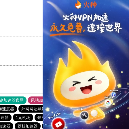
支持
[0]
反对
[0]
支持
[0]
反对
[0]
支持
[0]
反对
[0]
途加速器官网
风驰加速器
旋风加速器
加速度器
外网网址导航
软件中心
纵云梯加速器
1元机场
加速器
1元机场
银河加速器
银河加速器
hammer加速器
)加速器
荔枝加速器
蜜蜂加速器
anyconnect
暴雪加速器