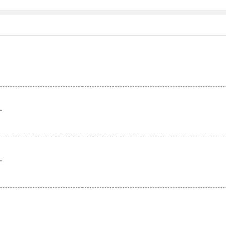
。
。
。