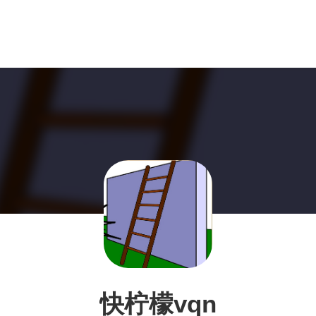
快柠檬vqn