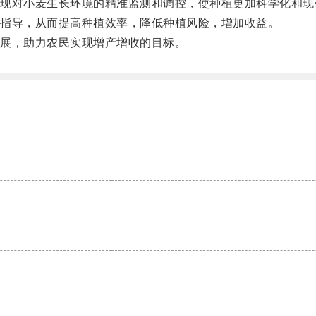
对小麦生长环境的精准监测和调控，使种植更加科学化和现
指导，从而提高种植效率，降低种植风险，增加收益。
展，助力农民实现增产增收的目标。