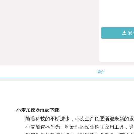
安
简介
小麦加速器mac下载
随着科技的不断进步，小麦生产也逐渐迎来新的发
小麦加速器作为一种新型的农业科技应用工具，通过