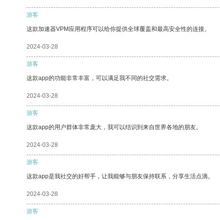
游客
这款加速器VPM应用程序可以给你提供全球覆盖和最高安全性的连接。
2024-03-28
游客
这款app的功能非常丰富，可以满足我不同的社交需求。
2024-03-28
游客
这款app的用户群体非常庞大，我可以结识到来自世界各地的朋友。
2024-03-28
游客
这款app是我社交的好帮手，让我能够与朋友保持联系，分享生活点滴。
2024-03-28
游客