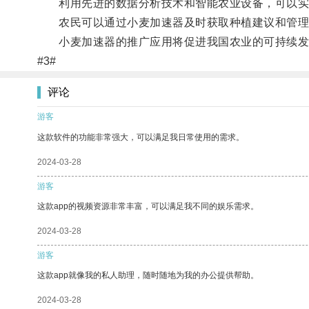
利用先进的数据分析技术和智能农业设备，可以实现
农民可以通过小麦加速器及时获取种植建议和管理
小麦加速器的推广应用将促进我国农业的可持续发
#3#
评论
游客
这款软件的功能非常强大，可以满足我日常使用的需求。
2024-03-28
游客
这款app的视频资源非常丰富，可以满足我不同的娱乐需求。
2024-03-28
游客
这款app就像我的私人助理，随时随地为我的办公提供帮助。
2024-03-28