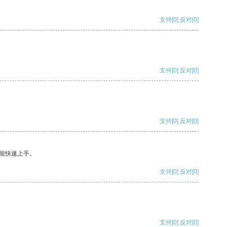
支持
[0]
反对
[0]
支持
[0]
反对
[0]
支持
[0]
反对
[0]
能快速上手。
支持
[0]
反对
[0]
支持
[0]
反对
[0]