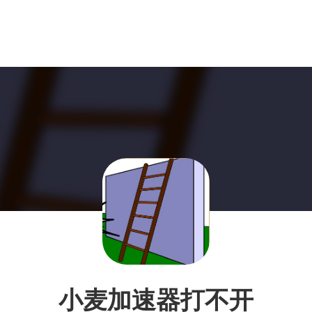
小麦加速器打不开