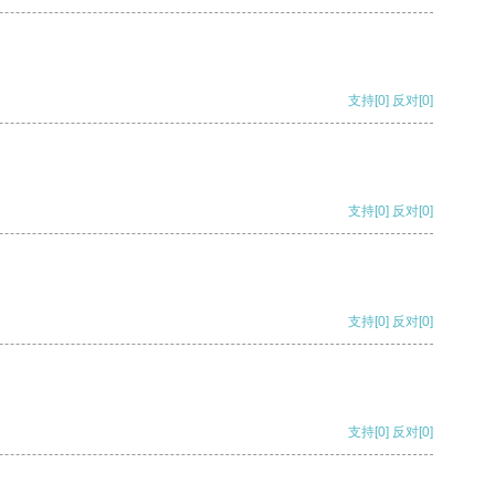
支持
[0]
反对
[0]
支持
[0]
反对
[0]
支持
[0]
反对
[0]
支持
[0]
反对
[0]