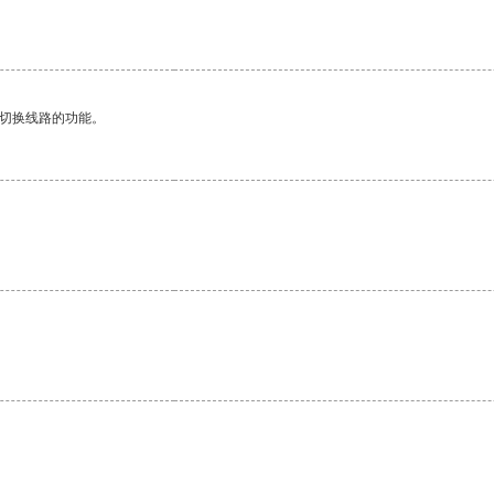
动切换线路的功能。