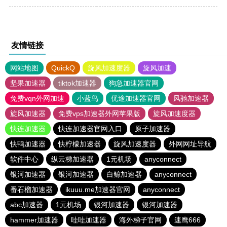
友情链接
网站地图
QuickQ
旋风加速度器
旋风加速
坚果加速器
tiktok加速器
狗急加速器官网
免费vqn外网加速
小蓝鸟
优途加速器官网
风驰加速器
旋风加速器
免费vps加速器外网苹果版
旋风加速度器
快连加速器
快连加速器官网入口
原子加速器
快鸭加速器
快柠檬加速器
旋风加速度器
外网网址导航
软件中心
纵云梯加速器
1元机场
anyconnect
银河加速器
银河加速器
白鲸加速器
anyconnect
番石榴加速器
ikuuu.me加速器官网
anyconnect
abc加速器
1元机场
银河加速器
银河加速器
hammer加速器
哇哇加速器
海外梯子官网
速鹰666